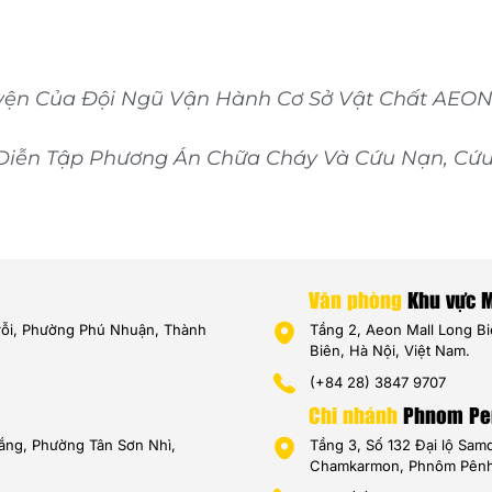
ện Của Đội Ngũ Vận Hành Cơ Sở Vật Chất AEON D
iễn Tập Phương Án Chữa Cháy Và Cứu Nạn, Cứ
Văn phòng
Khu vực 
Trỗi, Phường Phú Nhuận, Thành
Tầng 2, Aeon Mall Long B
Biên, Hà Nội, Việt Nam.
(+84 28) 3847 9707
Chi nhánh
Phnom Pe
hắng, Phường Tân Sơn Nhì,
Tầng 3, Số 132 Đại lộ Sam
Chamkarmon, Phnôm Pênh