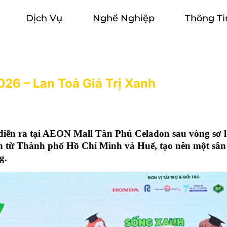
Dịch Vụ
Nghề Nghiệp
Thông Ti
26 – Lan Toả Giá Trị Xanh
ễn ra tại AEON Mall Tân Phú Celadon sau vòng sơ lo
n từ Thành phố Hồ Chí Minh và Huế, tạo nên một sân
g.