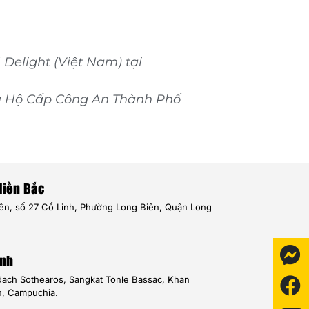
elight (Việt Nam) tại
u Hộ Cấp Công An Thành Phố
Miền Bắc
iên, số 27 Cổ Linh, Phường Long Biên, Quận Long
nh
dach Sothearos, Sangkat Tonle Bassac, Khan
, Campuchia.