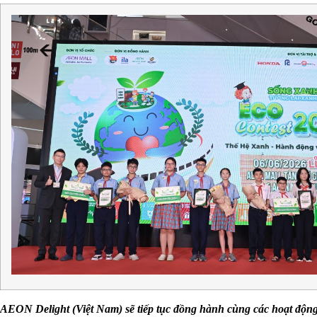
AEON Delight (Việt Nam) sẽ tiếp tục đồng hành cùng các hoạt động 